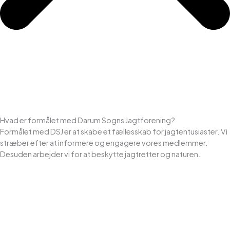
Hvad er formålet med Darum Sogns Jagtforening?
Formålet med DSJ er at skabe et fællesskab for jagtentusiaster. Vi
stræber efter at informere og engagere vores medlemmer.
Desuden arbejder vi for at beskytte jagtretter og naturen.