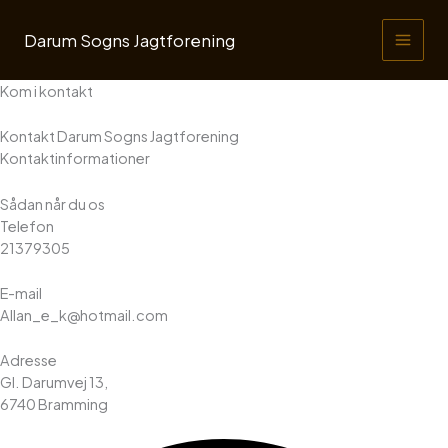
Gå
til
Darum Sogns Jagtforening
indholdet
Kom i kontakt
Kontakt Darum Sogns Jagtforening
Kontaktinformationer
Sådan når du os
Telefon
21379305
E-mail
Allan_e_k@hotmail.com
Adresse
Gl. Darumvej 13,
6740 Bramming