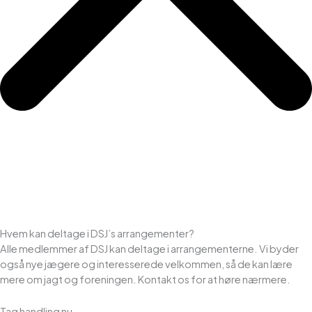
Hvem kan deltage i DSJ’s arrangementer?
Alle medlemmer af DSJ kan deltage i arrangementerne. Vi byder
også nye jægere og interesserede velkommen, så de kan lære
mere om jagt og foreningen. Kontakt os for at høre nærmere.
Tag handling nu