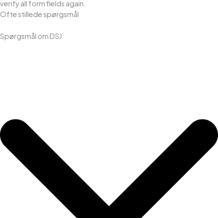
verify all form fields again.
Ofte stillede spørgsmål
Spørgsmål om DSJ