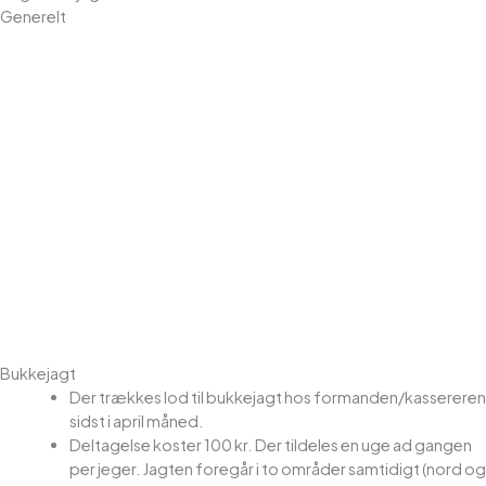
Generelt
Ved færdsel på diget (til og fra jagt) skal hunde holdes i
snor
.
Henkastning af affald (plast, patronhylstre, dåser mm.) er
forbudt.
Vis hensyn til jagtkammerater.
Afstand til andre jægere på diget bør være min. 75 m.
Korn må ikke betrædes.
Hvis der arbejdes på marken er jagt forbudt.
Man skal gøre sig bekendt med hvilke arealer man må
drive jagt på.
De opsatte skilte med DSJ er kun til orientering om, at vi
her har jagt på et eller flere stykker.
Bukkejagt
Der trækkes lod til bukkejagt hos formanden/kassereren
sidst i april måned.
Deltagelse koster 100 kr. Der tildeles en uge ad gangen
per jeger. Jagten foregår i to områder samtidigt (nord og