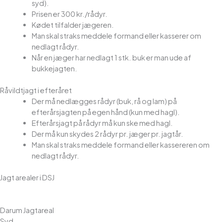
syd).
Prisen er 300 kr./rådyr.
Kødet tilfalder jægeren.
Man skal straks meddele formand eller kasserer om
nedlagt rådyr.
Når en jæger har nedlagt 1 stk. buk er man ude af
bukkejagten.
Råvildtjagt i efteråret
Der må nedlægges rådyr (buk, rå og lam) på
efterårsjagten på egen hånd (kun med hagl).
Efterårsjagt på rådyr må kun ske med hagl.
Der må kun skydes 2 rådyr pr. jæger pr. jagtår.
Man skal straks meddele formand eller kassereren om
nedlagt rådyr.
Jagt arealer i DSJ
Darum Jagtareal
Syd