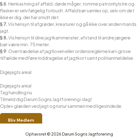
§ 6
. Henkastning af affald, døde måger, tomme patronhylstre og
flasker er selvfølgelig forbudt. Affald bør samles op, selv om det
ikke er dig, der har smidt det.
§ 7.
Vis hensyn til afgrøder, kreaturer og gå ikke over anden mands
jagt.
§ 8.
Vis hensyn til dine jagtkammerater, afstand til andre jægere
bør være min. 75 meter.
§ 9
. Overtrædelse af jagtloven eller ordensreglerne kan i grove
tilfælde medføre inddragelse af jagtkort samt politianmeldelse.
Digejagts areal
Digejagts areal
Tag handling nu
Tilmeld dig Darum Sogns Jagtforening i dag!
Oplev glæden ved jagt og natur sammen med ligesindede.
Bliv Medlem
Ophavsret © 2026 Darum Sogns Jagtforening