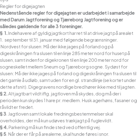
Regler for digejagten
Nedenstående regler for digejagten er udarbejdet i samarbejde
med Darum Jagtforening og Tjæreborg Jagtforening og er
således gældende for alle 3 foreninger.
§ 1.
Indehavere af gyldig jagtkort har ret til at drive jagt på arealet
1. september til 31. januar med følgende begrænsninger.
Nordvest for slusen: Må der ikke jages på forland og på
digeskråningen fra slusen til en linje 285 meter nord for huset på
slusen, samt indenfor digekronen til en linje 200 meter nord for
sogneskellet mellem Sneum og Tjæreborg sogne. Sydøst for
slusen: Må der ikke jages på forland og digeskråningen fra slusen til
det gamle å udløb, samt uden for en gl. strandlinje (se kortet under
dette afsnit). Digegravens nordlige bred hører ikke med til jagten.
§ 2.
Alt jagtbart vildt iflg. jagtloven må skydes, dog må der i
perioden kun skydes 1 hare pr. medlem. Husk agerhøns, fasaner og
råvildt er fredet.
§ 3
. Jagtloven samt lokale fredningsbestemmelser skal
overholdes, der må kun udøves trækjagt på fuglevildt.
§ 4.
Parkering må kun finde sted ved offentlig vej.
§ 5
. Når der er får på arealerne, skal hunde føres i snor.