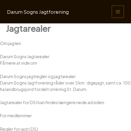
Gå
til
Darum Sogns Jagtforening
indholdet
Jagtarealer
Om jagten
Darum Sogns Jagtarealer
Få mere at vide om
Darum Sogns jagtregler og jagtarealer
Darum Sogns Jagtforening råder over 3 km. digejagt, samt ca. 100
ha landbrugsjord fordelt omkring St. Darum.
Jagtarealer for DSJ kan findes længere nede ad siden.
For medlemmer
Regler for jagt i DSJ