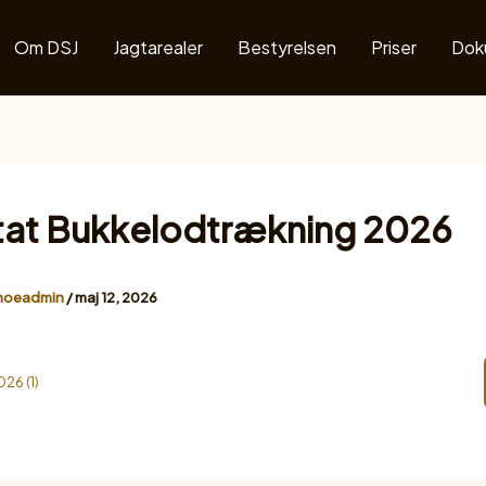
Om DSJ
Jagtarealer
Bestyrelsen
Priser
Dok
tat Bukkelodtrækning 2026
moeadmin
/
maj 12, 2026
26 (1)