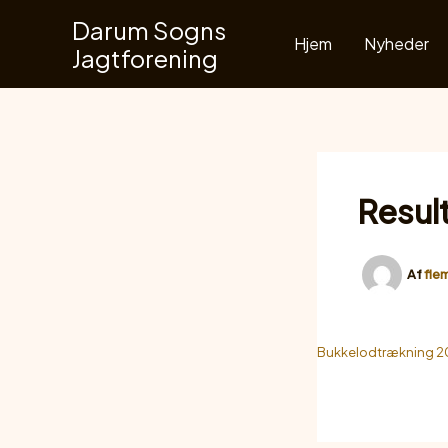
Gå
Darum Sogns
til
Hjem
Nyheder
Jagtforening
indholdet
Resul
Af
fle
Bukkelodtrækning 20